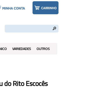
s
NICO
VARIEDADES
OUTROS
u do Rito Escocês