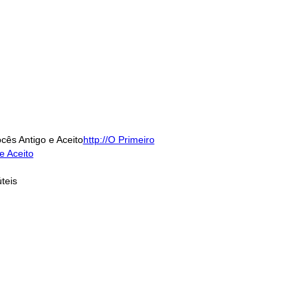
cês Antigo e Aceito
http://O Primeiro
e Aceito
úteis