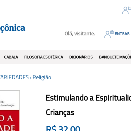
Olá, visitante.
CABALA
FILOSOFIA ESOTÉRICA
DICIONÁRIOS
BANQUETE MAÇÔ
VARIEDADES
›
Religião
Estimulando a Espirituali
Crianças
R$
32,00